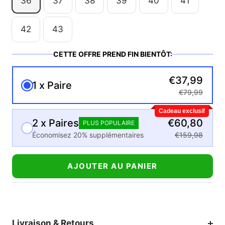
36
37
38
39
40
41
42
43
CETTE OFFRE PREND FIN BIENTÔT:
€37,99
1 x Paire
€79,99
Cadeau exclusif
2 x Paires
€60,80
PLUS POPULAIRE
Économisez 20% supplémentaires
€159,98
AJOUTER AU PANIER
Livraison & Retours