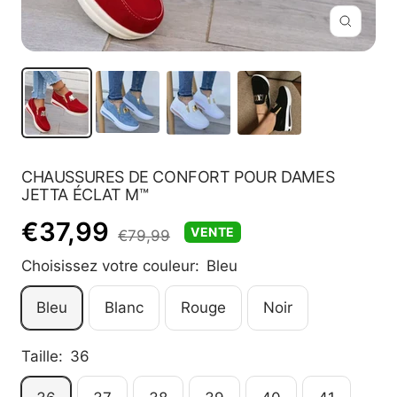
Zoom
CHAUSSURES DE CONFORT POUR DAMES
JETTA ÉCLAT M™
Prix
€37,99
VENTE
Prix
€79,99
normal
Choisissez votre couleur:
Bleu
de
Bleu
Blanc
Rouge
Noir
vente
Taille:
36