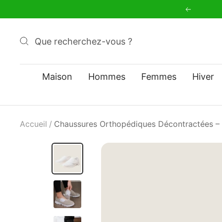
Passer
Précéde
au
contenu
Maison
Hommes
Femmes
Hiver
Accueil
Chaussures Orthopédiques Décontractées – C