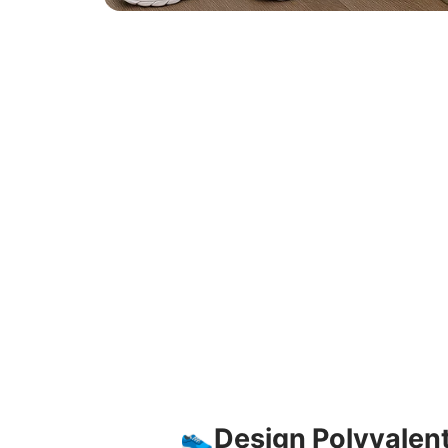
👟
Design Polyvalen