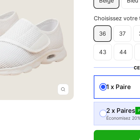
Beige
Bleu
vente
Choisissez votre t
36
37
43
44
CE
1 x Paire
Zoom
2 x Paires
Économisez 20%