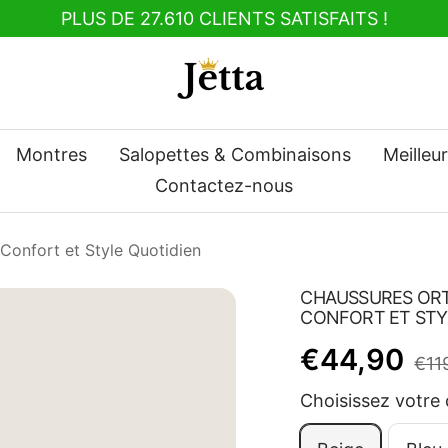
PLUS DE 27.610 CLIENTS SATISFAITS !
nt
Jetta
Montres
Salopettes & Combinaisons
Meilleu
Contactez-nous
onfort et Style Quotidien
CHAUSSURES OR
CONFORT ET STY
Prix
€44,90
Prix
€11
nor
Choisissez votre 
de