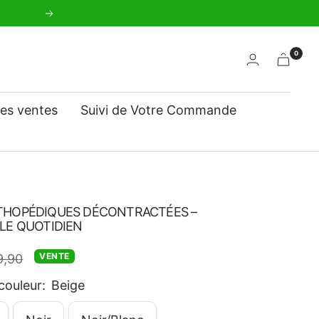
Suivant
0
res ventes
Suivi de Votre Commande
THOPÉDIQUES DÉCONTRACTÉES –
LE QUOTIDIEN
VENTE
9,90
mal
couleur:
Beige