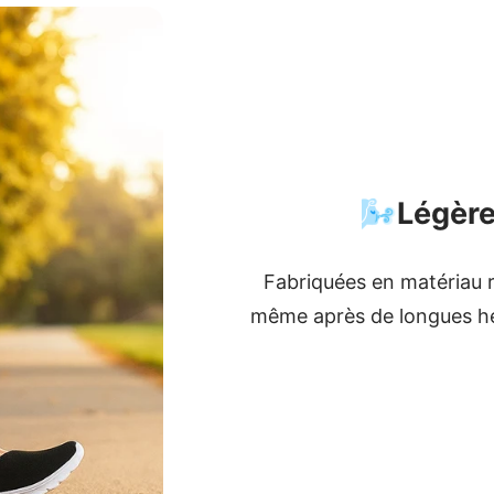
🌬️
Légère
Fabriquées en matériau re
même après de longues he