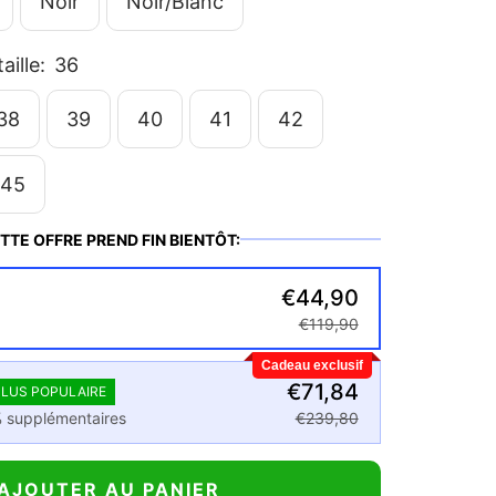
Noir
Noir/Blanc
aille:
36
38
39
40
41
42
45
TTE OFFRE PREND FIN BIENTÔT:
€44,90
€119,90
Cadeau exclusif
€71,84
PLUS POPULAIRE
 supplémentaires
€239,80
AJOUTER AU PANIER