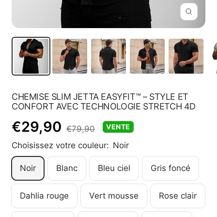
Zoom
CHEMISE SLIM JETTA EASYFIT™ – STYLE ET
CONFORT AVEC TECHNOLOGIE STRETCH 4D
Prix
€29,90
VENTE
Prix
€79,90
normal
Choisissez votre couleur:
Noir
de
Noir
Blanc
Bleu ciel
Gris foncé
vente
Dahlia rouge
Vert mousse
Rose clair