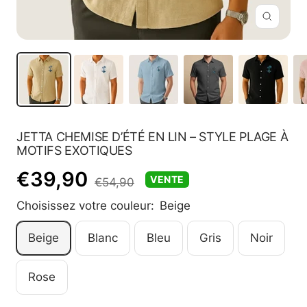
Zoom
JETTA CHEMISE D’ÉTÉ EN LIN – STYLE PLAGE À
MOTIFS EXOTIQUES
Prix
€39,90
VENTE
Prix
€54,90
normal
Choisissez votre couleur:
Beige
de
Beige
Blanc
Bleu
Gris
Noir
vente
Rose