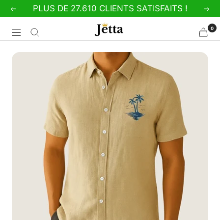
Passer
PLUS DE 27.610 CLIENTS SATISFAITS !
Précédent
Sui
au
0
Jetta
contenu
Navigation