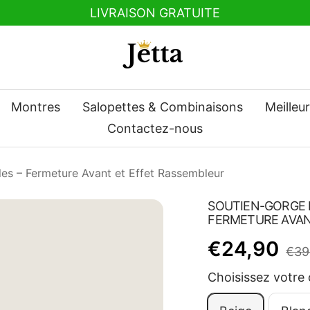
LIVRAISON GRATUITE
nt
Jetta
Montres
Salopettes & Combinaisons
Meilleu
Contactez-nous
les – Fermeture Avant et Effet Rassembleur
SOUTIEN-GORGE I
FERMETURE AVAN
Prix
€24,90
Prix
€39
nor
Choisissez votre 
de