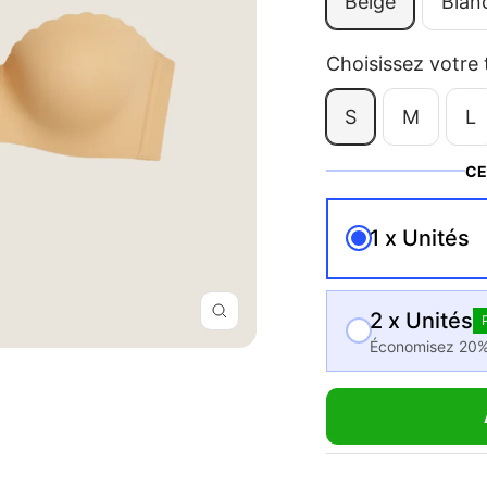
Beige
Blan
vente
Choisissez votre t
S
M
L
CE
1 x Unités
2 x Unités
Zoom
Économisez 20%