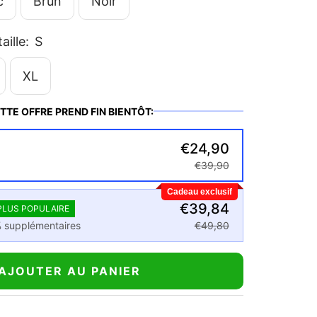
c
Brun
Noir
aille:
S
XL
TTE OFFRE PREND FIN BIENTÔT:
€24,90
€39,90
Cadeau exclusif
€39,84
PLUS POPULAIRE
 supplémentaires
€49,80
AJOUTER AU PANIER